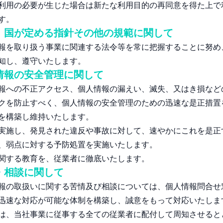
利用の必要が生じた場合は新たな利用目的の再同意を得た上で
す。
、国が定める指針その他の規範に関して
報を取り扱う事業に関連する法令等を常に把握することに努め
知し、遵守いたします。
情報の安全管理に関して
報への不正アクセス、個人情報の漏えい、滅失、又はき損など
クを防止すべく、個人情報の安全管理のための迅速な是正措置
を構築し維持いたします。
実施し、発見された違反や事故に対して、速やかにこれを是正
、弱点に対する予防処置を実施いたします。
関する教育を、従業者に徹底いたします。
・相談に関して
報の取扱いに関する苦情及び相談については、個人情報問合せ
迅速な対応が可能な体制を構築し、誠意をもって対応いたしま
は、当社事業に従事する全ての従業者に配付して周知させると