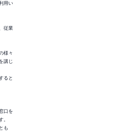
利用い
、従業
の様々
を講じ
すると
窓口を
す。
とも