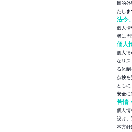
目的外
たしま
法令
個人情
者に周
個人
個人情
なリス
る体制
点検を
ともに
安全に
苦情
個人情
設け、
本方針