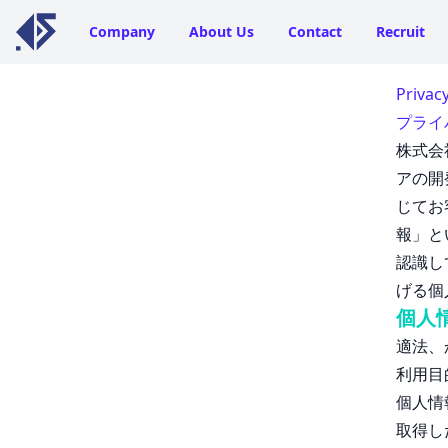
Company
About Us
Contact
Recruit
Privacy
プライ
株式会
アの開
じてお
報」と
認識し
げる個
個人
適法、
利用目
個人情
取得し