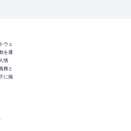
トウェ
動を通
人情
責務と
下に掲
。